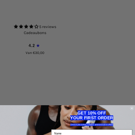
5 reviews
Cadeaubons
4.2
Van €30,00
GET 10% OFF
YOUR FIRST ORDER
INFO
Unlock pre-sales, collabs and exclusive offers