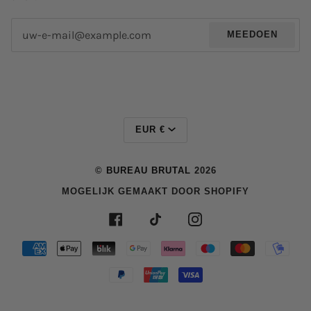
MEEDOEN
MUNTEENHEI
EUR €
©
BUREAU BRUTAL
2026
MOGELIJK GEMAAKT DOOR SHOPIFY
FACEBOOK
TIKTOK
INSTAGRAM
AMERICAN
APPLE
BLIK
GOOGLE
KLARNA
MAESTRO
MASTER
MOB
EXPRESS
PAY
PAY
PAYPAL
UNIONPAY
VISA