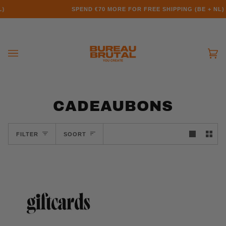
Doorgaan
SPEND
€70
MORE FOR FREE SHIPPING (BE + NL)
naar
artikel
Wi
(0
CADEAUBONS
SOORT
FILTER
SOORT