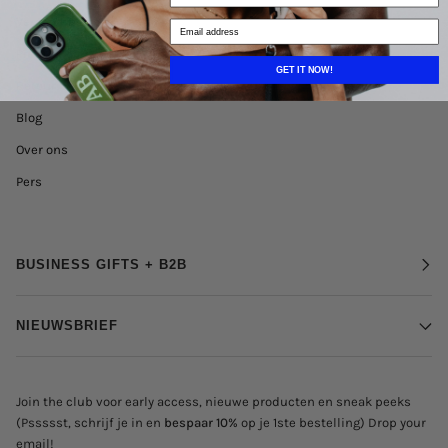
Verzending
Product care
GET IT NOW!
Retour beleid
Blog
Over ons
Pers
BUSINESS GIFTS + B2B
NIEUWSBRIEF
Join the club voor early access, nieuwe producten en sneak peeks
(Pssssst, schrijf je in en
bespaar 10%
op je 1ste bestelling) Drop your
email!