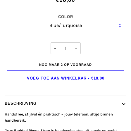
COLOR
−
+
NOG MAAR
2
OP VOORRAAD
VOEG TOE AAN WINKELKAR
•
€18,00
BESCHRIJVING
Handsfree, stijlvol én praktisch – jouw telefoon, altijd binnen
handbereik.
Onze
Braided Phone Strap
is handgevlochten uit stevig en zacht