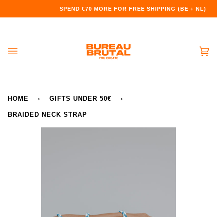
Doorgaan
SPEND
€70
MORE FOR FREE SHIPPING (BE + NL)
naar
artikel
Wi
(0
HOME
›
GIFTS UNDER 50€
›
BRAIDED NECK STRAP